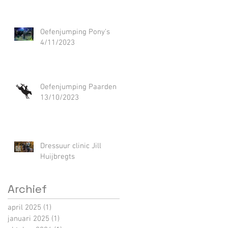
Oefenjumping Pony's
4/11/2023
Oefenjumping Paarden
13/10/2023
Dressuur clinic Jill
Huijbregts
Archief
april 2025
(1)
1 post
januari 2025
(1)
1 post