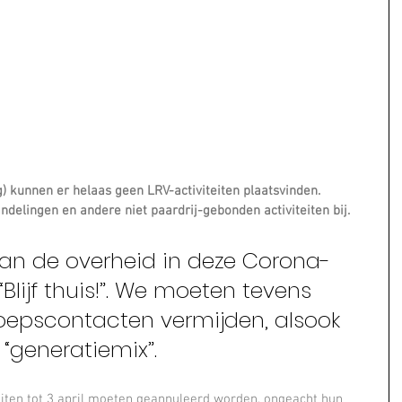
g) kunnen er helaas geen LRV-activiteiten plaatsvinden. 
delingen en andere niet paardrij-gebonden activiteiten bij.
n de overheid in deze Corona-
: “Blijf thuis!”. We moeten tevens 
roepscontacten vermijden, alsook 
generatiemix”.
eiten tot 3 april moeten geannuleerd worden, ongeacht hun 