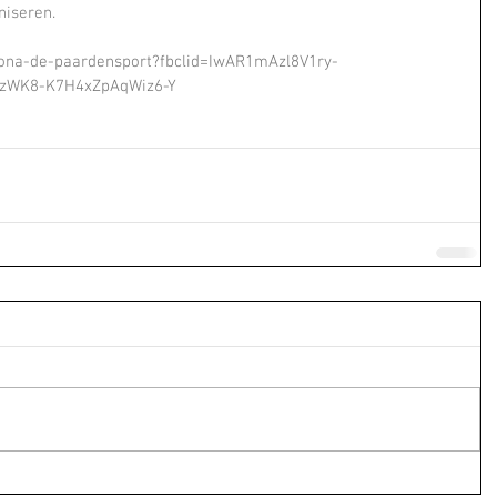
niseren.
orona-de-paardensport?fbclid=IwAR1mAzl8V1ry-
zWK8-K7H4xZpAqWiz6-Y