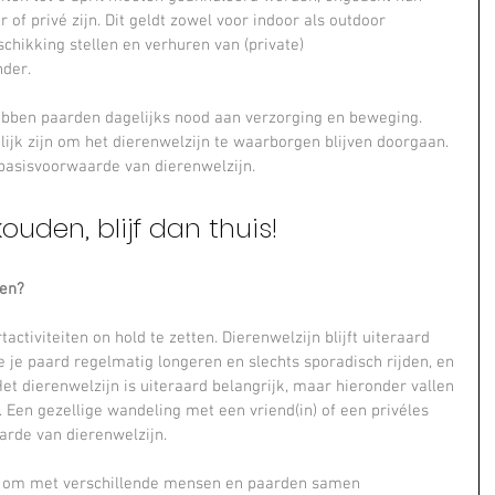
of privé zijn. Dit geldt zowel voor indoor als outdoor 
eschikking stellen en verhuren van (private) 
der.
ebben paarden dagelijks nood aan verzorging en beweging. 
jk zijn om het dierenwelzijn te waarborgen blijven doorgaan. 
 basisvoorwaarde van dierenwelzijn.
kouden, blijf dan thuis!
ren?
activiteiten on hold te zetten. Dierenwelzijn blijft uiteraard 
e je paard regelmatig longeren en slechts sporadisch rijden, en 
Het dierenwelzijn is uiteraard belangrijk, maar hieronder vallen 
 Een gezellige wandeling met een vriend(in) of een privéles 
arde van dierenwelzijn.
ng om met verschillende mensen en paarden samen 