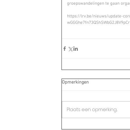
groepswandelingen te gaan orga
https://lrv.be/nieuws/update-c
wGGGhe7fn73QShSWbG2J8V9pCr
Opmerkingen
Plaats een opmerking...