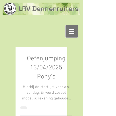
LRV Dennenruiters
Oefenjumping
13/04/2025
Pony's
Hierbij de startlijst voor a.s.
zondag. Er werd zoveel
mogelijk rekening gehouden
met de starturen van de
dressuurdag. We rekenen
daarom...