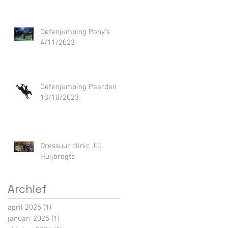
Oefenjumping Pony's
4/11/2023
Oefenjumping Paarden
13/10/2023
Dressuur clinic Jill
Huijbregts
Archief
april 2025
(1)
1 post
januari 2025
(1)
1 post