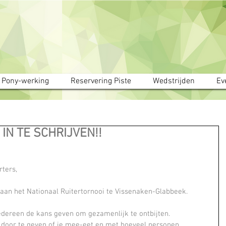
Pony-werking
Reservering Piste
Wedstrijden
Ev
 IN TE SCHRIJVEN!!
rters,
aan het Nationaal Ruitertornooi te Vissenaken-Glabbeek.
iedereen de kans geven om gezamenlijk te ontbijten.
m door te geven of je mee-eet en met hoeveel personen.