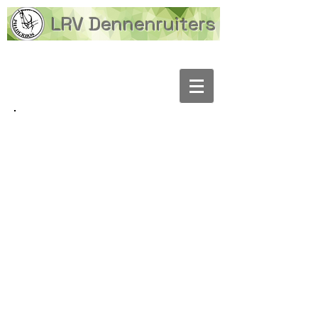
LRV Dennenruiters